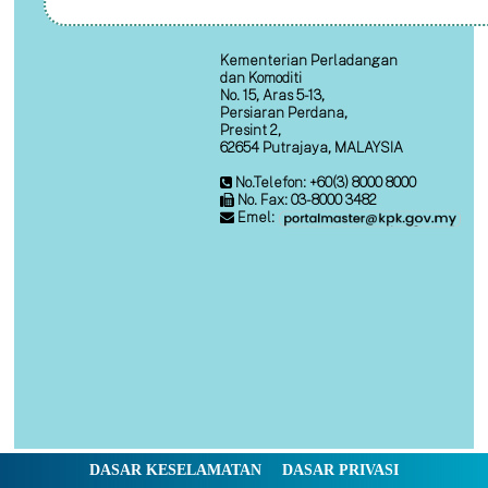
Kementerian Perladangan
dan Komoditi
No. 15, Aras 5-13,
Persiaran Perdana,
Presint 2,
62654 Putrajaya, MALAYSIA
No.Telefon: +60(3) 8000 8000
No. Fax: 03-8000 3482
Emel:
DASAR KESELAMATAN
DASAR PRIVASI