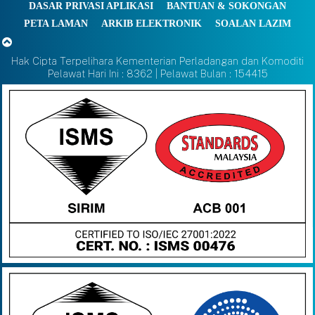
DASAR PRIVASI APLIKASI
BANTUAN & SOKONGAN
PETA LAMAN
ARKIB ELEKTRONIK
SOALAN LAZIM
Hak Cipta Terpelihara Kementerian Perladangan dan Komoditi
Pelawat Hari Ini : 8362 | Pelawat Bulan : 154415