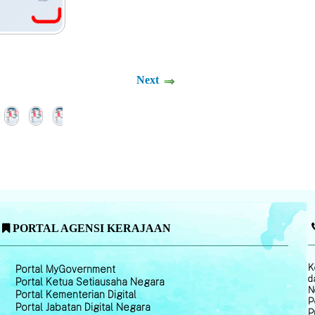
Next
PORTAL AGENSI KERAJAAN
K
Portal MyGovernment
d
Portal Ketua Setiausaha Negara
N
Portal Kementerian Digital
P
Portal Jabatan Digital Negara
P