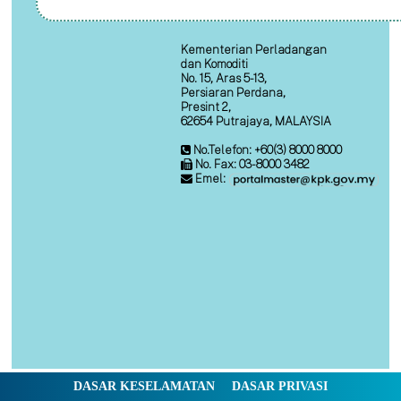
Kementerian Perladangan
dan Komoditi
No. 15, Aras 5-13,
Persiaran Perdana,
Presint 2,
62654 Putrajaya, MALAYSIA
No.Telefon: +60(3) 8000 8000
No. Fax: 03-8000 3482
Emel:
DASAR KESELAMATAN
DASAR PRIVASI