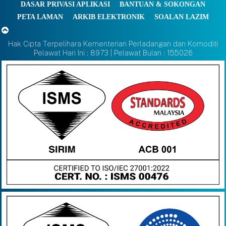
DASAR PRIVASI APLIKASI
BANTUAN & SOKONGAN
PETA LAMAN
ARKIB ELEKTRONIK
SOALAN LAZIM
Hak Cipta Terpelihara Kementerian Perladangan dan Komoditi
Pelawat Hari Ini : 8973 | Pelawat Bulan : 155026