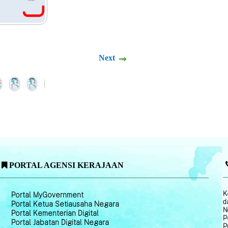
Next
PORTAL AGENSI KERAJAAN
K
Portal MyGovernment
d
Portal Ketua Setiausaha Negara
N
Portal Kementerian Digital
P
Portal Jabatan Digital Negara
P