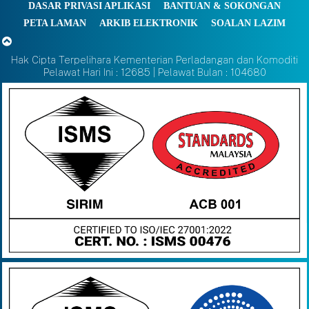
DASAR PRIVASI APLIKASI
BANTUAN & SOKONGAN
PETA LAMAN
ARKIB ELEKTRONIK
SOALAN LAZIM
Hak Cipta Terpelihara Kementerian Perladangan dan Komoditi
Pelawat Hari Ini : 12685 | Pelawat Bulan : 104680