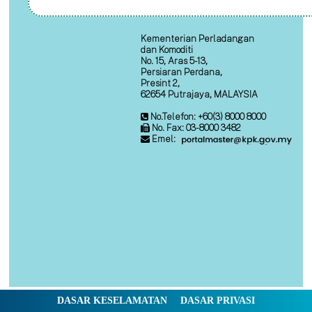
Kementerian Perladangan
dan Komoditi
No. 15, Aras 5-13,
Persiaran Perdana,
Presint 2,
62654 Putrajaya, MALAYSIA
No.Telefon: +60(3) 8000 8000
No. Fax: 03-8000 3482
Emel:
DASAR KESELAMATAN
DASAR PRIVASI