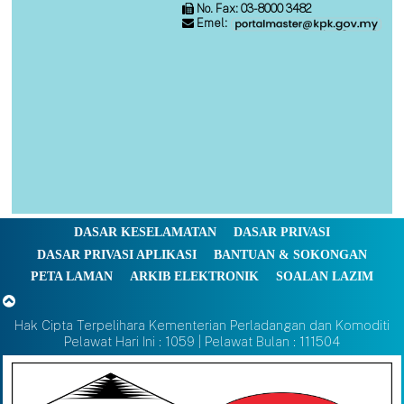
No. Fax: 03-8000 3482
Emel:
DASAR KESELAMATAN
DASAR PRIVASI
DASAR PRIVASI APLIKASI
BANTUAN & SOKONGAN
PETA LAMAN
ARKIB ELEKTRONIK
SOALAN LAZIM
Hak Cipta Terpelihara Kementerian Perladangan dan Komoditi
Pelawat Hari Ini : 1059 | Pelawat Bulan : 111504