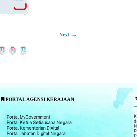
Next
PORTAL AGENSI KERAJAAN
K
Portal MyGovernment
d
Portal Ketua Setiausaha Negara
N
Portal Kementerian Digital
P
Portal Jabatan Digital Negara
P