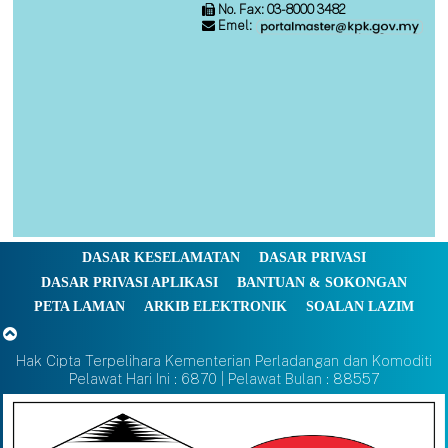
No. Fax: 03-8000 3482
Emel:
DASAR KESELAMATAN
DASAR PRIVASI
DASAR PRIVASI APLIKASI
BANTUAN & SOKONGAN
PETA LAMAN
ARKIB ELEKTRONIK
SOALAN LAZIM
Hak Cipta Terpelihara Kementerian Perladangan dan Komoditi
Pelawat Hari Ini : 6870 | Pelawat Bulan : 88557