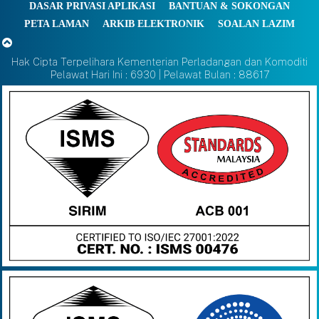
DASAR PRIVASI APLIKASI
BANTUAN & SOKONGAN
PETA LAMAN
ARKIB ELEKTRONIK
SOALAN LAZIM
Hak Cipta Terpelihara Kementerian Perladangan dan Komoditi
Pelawat Hari Ini : 6930 | Pelawat Bulan : 88617