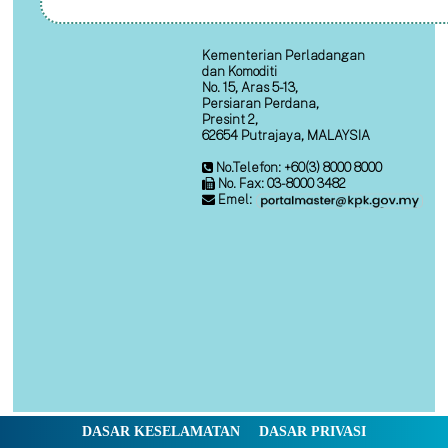
Kementerian Perladangan
dan Komoditi
No. 15, Aras 5-13,
Persiaran Perdana,
Presint 2,
62654 Putrajaya, MALAYSIA
No.Telefon: +60(3) 8000 8000
No. Fax: 03-8000 3482
Emel:
DASAR KESELAMATAN
DASAR PRIVASI