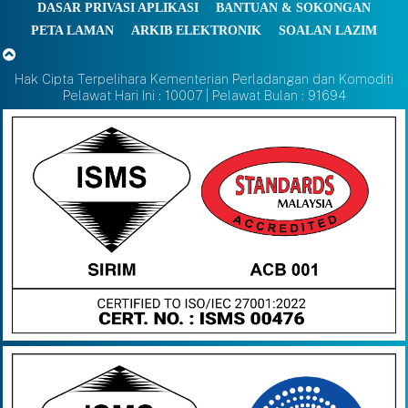
DASAR PRIVASI APLIKASI
BANTUAN & SOKONGAN
PETA LAMAN
ARKIB ELEKTRONIK
SOALAN LAZIM
Hak Cipta Terpelihara Kementerian Perladangan dan Komoditi
Pelawat Hari Ini : 10007 | Pelawat Bulan : 91694