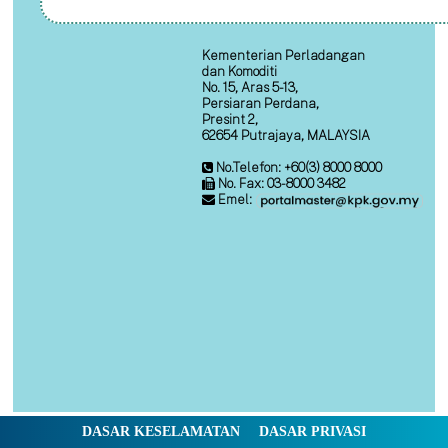
Kementerian Perladangan
dan Komoditi
No. 15, Aras 5-13,
Persiaran Perdana,
Presint 2,
62654 Putrajaya, MALAYSIA
No.Telefon: +60(3) 8000 8000
No. Fax: 03-8000 3482
Emel:
DASAR KESELAMATAN
DASAR PRIVASI