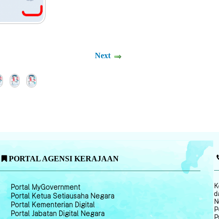
Next
PORTAL AGENSI KERAJAAN
K
Portal MyGovernment
d
Portal Ketua Setiausaha Negara
N
Portal Kementerian Digital
P
Portal Jabatan Digital Negara
P