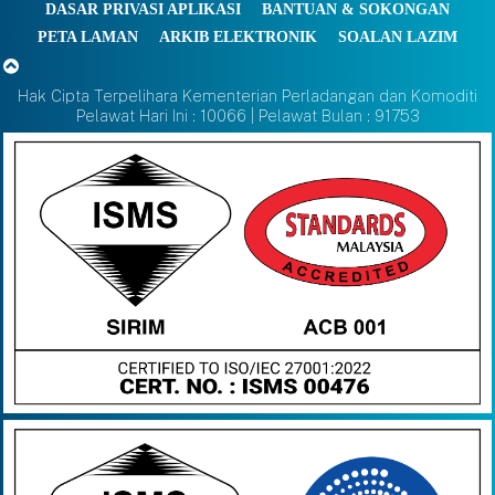
DASAR PRIVASI APLIKASI
BANTUAN & SOKONGAN
PETA LAMAN
ARKIB ELEKTRONIK
SOALAN LAZIM
Hak Cipta Terpelihara Kementerian Perladangan dan Komoditi
Pelawat Hari Ini : 10066 | Pelawat Bulan : 91753