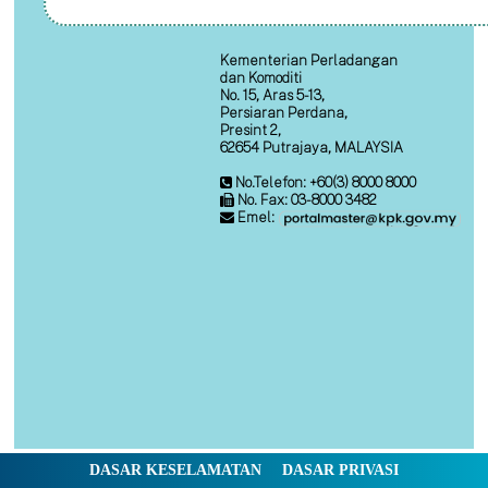
Kementerian Perladangan
dan Komoditi
No. 15, Aras 5-13,
Persiaran Perdana,
Presint 2,
62654 Putrajaya, MALAYSIA
No.Telefon: +60(3) 8000 8000
No. Fax: 03-8000 3482
Emel:
DASAR KESELAMATAN
DASAR PRIVASI