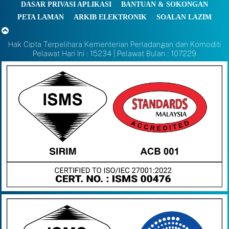
DASAR PRIVASI APLIKASI
BANTUAN & SOKONGAN
PETA LAMAN
ARKIB ELEKTRONIK
SOALAN LAZIM
Hak Cipta Terpelihara Kementerian Perladangan dan Komoditi
Pelawat Hari Ini : 15234 | Pelawat Bulan : 107229