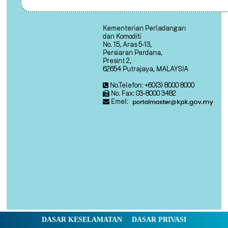
Kementerian Perladangan
dan Komoditi
No. 15, Aras 5-13,
Persiaran Perdana,
Presint 2,
62654 Putrajaya, MALAYSIA
No.Telefon: +60(3) 8000 8000
No. Fax: 03-8000 3482
Emel:
DASAR KESELAMATAN
DASAR PRIVASI