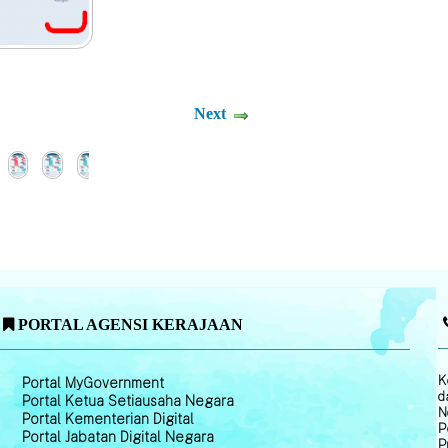
Next
PORTAL AGENSI KERAJAAN
K
Portal MyGovernment
d
Portal Ketua Setiausaha Negara
N
Portal Kementerian Digital
P
Portal Jabatan Digital Negara
P