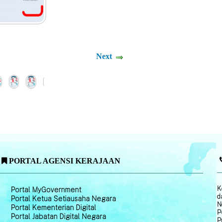
Next
PORTAL AGENSI KERAJAAN
K
Portal MyGovernment
d
Portal Ketua Setiausaha Negara
N
Portal Kementerian Digital
P
Portal Jabatan Digital Negara
P