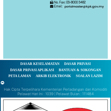
No. Fax: 03-8000 3482
Emel:
DASAR KESELAMATAN
DASAR PRIVASI
DASAR PRIVASI APLIKASI
BANTUAN & SOKONGAN
PETA LAMAN
ARKIB ELEKTRONIK
SOALAN LAZIM
Hak Cipta Terpelihara Kementerian Perladangan dan Komoditi
Pelawat Hari Ini : 1039 | Pelawat Bulan : 111484