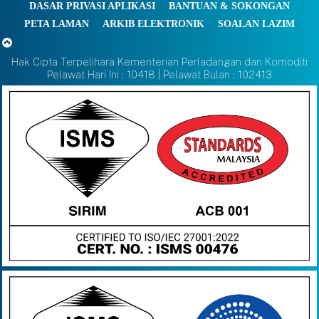
DASAR PRIVASI APLIKASI
BANTUAN & SOKONGAN
PETA LAMAN
ARKIB ELEKTRONIK
SOALAN LAZIM
Hak Cipta Terpelihara Kementerian Perladangan dan Komoditi
Pelawat Hari Ini : 10418 | Pelawat Bulan : 102413