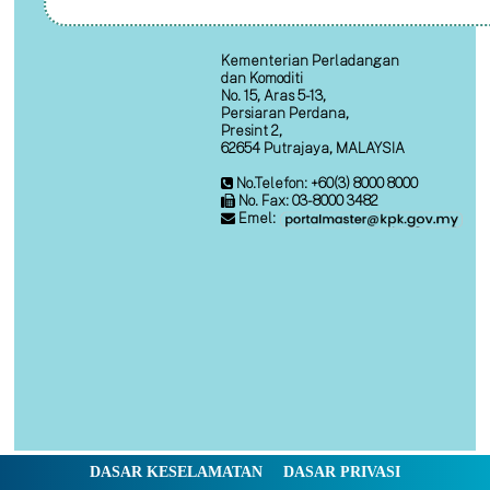
Kementerian Perladangan
dan Komoditi
No. 15, Aras 5-13,
Persiaran Perdana,
Presint 2,
62654 Putrajaya, MALAYSIA
No.Telefon: +60(3) 8000 8000
No. Fax: 03-8000 3482
Emel:
DASAR KESELAMATAN
DASAR PRIVASI