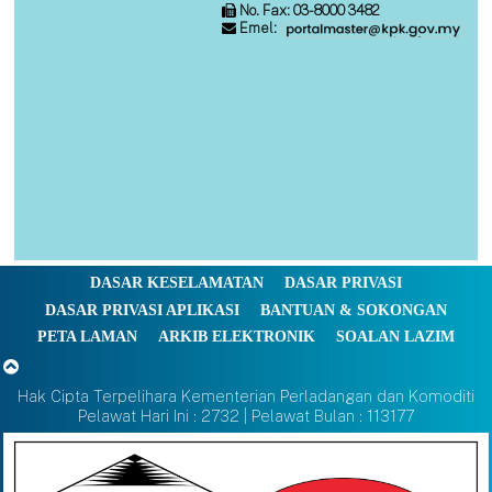
No. Fax: 03-8000 3482
Emel:
DASAR KESELAMATAN
DASAR PRIVASI
DASAR PRIVASI APLIKASI
BANTUAN & SOKONGAN
PETA LAMAN
ARKIB ELEKTRONIK
SOALAN LAZIM
Hak Cipta Terpelihara Kementerian Perladangan dan Komoditi
Pelawat Hari Ini : 2732 | Pelawat Bulan : 113177