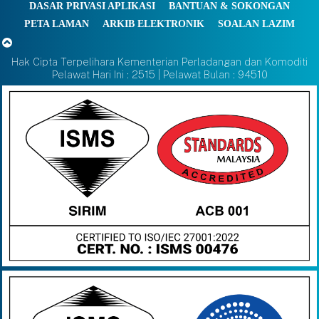
DASAR PRIVASI APLIKASI
BANTUAN & SOKONGAN
PETA LAMAN
ARKIB ELEKTRONIK
SOALAN LAZIM
Hak Cipta Terpelihara Kementerian Perladangan dan Komoditi
Pelawat Hari Ini : 2515 | Pelawat Bulan : 94510