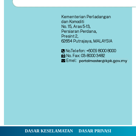
Kementerian Perladangan
dan Komoditi
No. 15, Aras 5-13,
Persiaran Perdana,
Presint 2,
62654 Putrajaya, MALAYSIA
No.Telefon: +60(3) 8000 8000
No. Fax: 03-8000 3482
Emel:
DASAR KESELAMATAN
DASAR PRIVASI