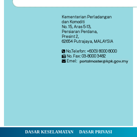
Kementerian Perladangan
dan Komoditi
No. 15, Aras 5-13,
Persiaran Perdana,
Presint 2,
62654 Putrajaya, MALAYSIA
No.Telefon: +60(3) 8000 8000
No. Fax: 03-8000 3482
Emel:
DASAR KESELAMATAN
DASAR PRIVASI