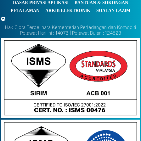
DASAR PRIVASI APLIKASI
BANTUAN & SOKONGAN
PETA LAMAN
ARKIB ELEKTRONIK
SOALAN LAZIM
Hak Cipta Terpelihara Kementerian Perladangan dan Komoditi
Pelawat Hari Ini : 14078 | Pelawat Bulan : 124523