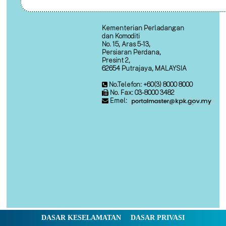
Kementerian Perladangan
dan Komoditi
No. 15, Aras 5-13,
Persiaran Perdana,
Presint 2,
62654 Putrajaya, MALAYSIA
No.Telefon: +60(3) 8000 8000
No. Fax: 03-8000 3482
Emel:
DASAR KESELAMATAN
DASAR PRIVASI