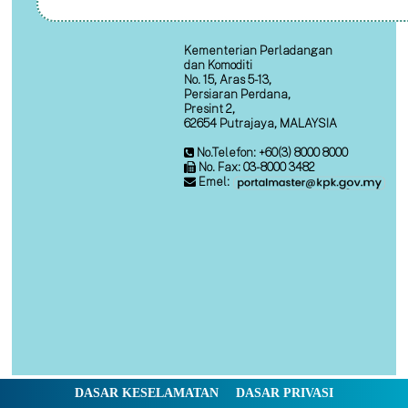
Kementerian Perladangan
dan Komoditi
No. 15, Aras 5-13,
Persiaran Perdana,
Presint 2,
62654 Putrajaya, MALAYSIA
No.Telefon: +60(3) 8000 8000
No. Fax: 03-8000 3482
Emel:
DASAR KESELAMATAN
DASAR PRIVASI