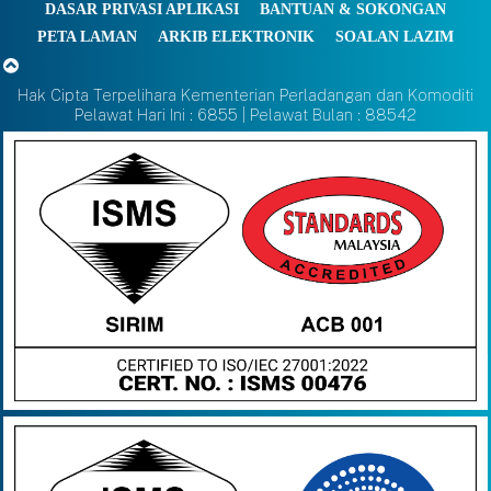
DASAR PRIVASI APLIKASI
BANTUAN & SOKONGAN
PETA LAMAN
ARKIB ELEKTRONIK
SOALAN LAZIM
Hak Cipta Terpelihara Kementerian Perladangan dan Komoditi
Pelawat Hari Ini : 6855 | Pelawat Bulan : 88542