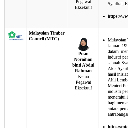
Pegawai
Syarikat, 
Eksekutif
https://w
Malaysian Timber
Council (MTC)
Malaysian 
Januari 19
dalam men
Puan
industri p
Noraihan
sebuah Sya
binti Abdul
Akta Syar
Rahman
hasil inisi
Ketua
Ahli Lemb
Pegawai
Menteri P
Eksekutif
industri p
menerajui i
bagi memas
antara pem
antrabangs
https://mt