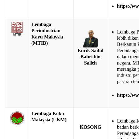
https://w
Lembaga
Perindustrian
Lembaga Pe
Kayu Malaysia
lebih dike
(MTIB)
Berkanun P
Perladanga
Encik Saiful
dalam mene
Bahri bin
negara. MT
Salleh
merangka p
industri pe
pasaran te
https://w
Lembaga Koko
Malaysia (LKM)
Lembaga K
KOSONG
badan berk
Perladanga