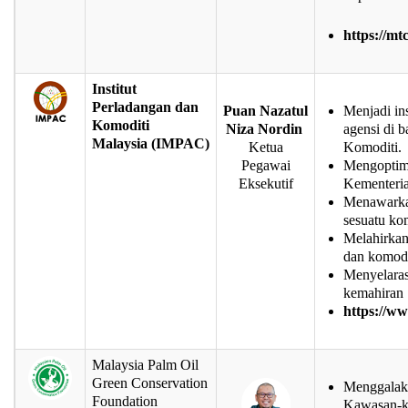
https://mt
Institut
Perladangan dan
Puan Nazatul
Menjadi ins
Komoditi
Niza Nordin
agensi di 
Malaysia
(IMPAC)
Ketua
Komoditi.
Pegawai
Mengoptima
Eksekutif
Kementeria
Menawarka
sesuatu ko
Melahirkan 
dan komodi
Menyelaras
kemahiran
https://w
Malaysia Palm Oil
Green Conservation
Menggalak
Foundation
Kawasan-ka