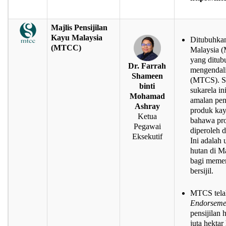
Majlis Pensijilan
Kayu Malaysia
Ditubuhkan
(MTCC)
Malaysia (
yang ditu
Dr. Farrah
mengendali
Shameen
(MTCS). Sk
binti
sukarela in
Mohamad
amalan pen
Ashray
produk kay
Ketua
bahawa pro
Pegawai
diperoleh 
Eksekutif
Ini adalah
hutan di M
bagi memen
bersijil.
MTCS telah
Endorsemen
pensijilan
juta hektar