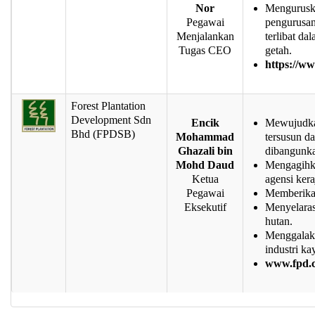
Nor
Menguruska
Pegawai
pengurusan
Menjalankan
terlibat da
Tugas CEO
getah.
https://w
Forest Plantation
Development Sdn
Encik
Mewujudkan
Bhd (FPDSB)
Mohammad
tersusun d
Ghazali bin
dibangunk
Mohd Daud
Mengagihka
Ketua
agensi ker
Pegawai
Memberikan
Eksekutif
Menyelaras
hutan.
Menggalak
industri ka
www.fpd.