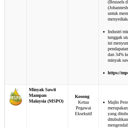
(Brussels 
(Johannesb
untuk mem
menyediaka
Industri m
tunggak ut
ini menyu
pendapatan
dan 34% ke
minyak saw
https://mp
Minyak Sawit
Mampan
Kosong
Malaysia
(MSPO)
Ketua
Majlis Pen
Pegawai
merupakan 
Eksekutif
yang ditub
ditubuhka
mengendal