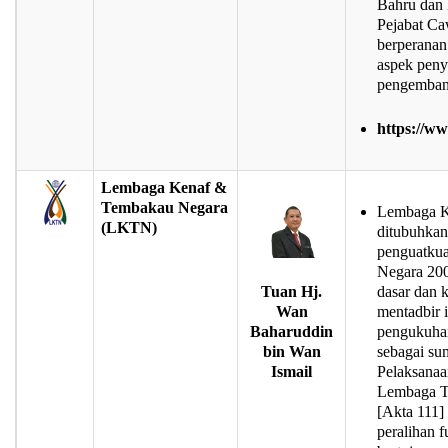
Bahru dan 
Pejabat Ca
berperanan
aspek peny
pengemban
https://w
Lembaga Kenaf &
Tembakau Negara
Lembaga K
(LKTN)
ditubuhkan
penguatku
Negara 200
Tuan Hj.
dasar dan 
Wan
mentadbir i
Baharuddin
pengukuhan
bin Wan
sebagai su
Ismail
Pelaksanaa
Lembaga T
[Akta 111]
peralihan