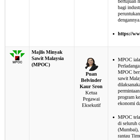
bertujuan 
bagi indus
peruntukan
dengannya
https://w
Majlis Minyak
Sawit Malaysia
MPOC iala
(MPOC)
Perladanga
MPOC berp
Puan
sawit Mala
Belvinder
dilaksanak
Kaur Sron
permintaan
Ketua
program ke
Pegawai
ekonomi dan
Eksekutif
MPOC tela
di seluruh 
(Mumbai), 
rantau Tim