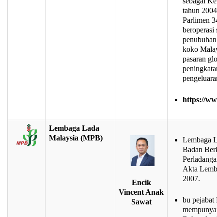
sebagai Ke
tahun 2004
Parlimen 3
beroperasi
penubuhan 
koko Malay
pasaran gl
peningkata
pengeluaran
https://w
Lembaga Lada
Malaysia (MPB)
Lembaga L
Badan Ber
Perladanga
Akta Lemba
2007.
Encik
Vincent Anak
bu pejabat
Sawat
mempunyai 