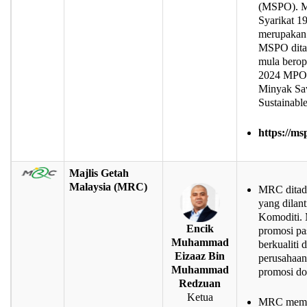
(MSPO). M
Syarikat 1
merupakan 
MSPO dita
mula berop
2024 MPOC
Minyak Sa
Sustainabl
https://ms
Majlis Getah
Malaysia
(MRC)
MRC ditad
yang dilan
Komoditi.
Encik
promosi pa
Muhammad
berkualiti
Eizaaz Bin
perusahaan
Muhammad
promosi do
Redzuan
Ketua
MRC mempun