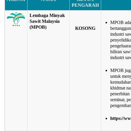
PENGARAH
Lembaga Minyak
Sawit Malaysia
MPOB adala
(MPOB)
KOSONG
bertanggu
industri sa
penyelidik
pengeluara
hiliran saw
industri sa
MPOB juga 
untuk meny
kemudahan l
khidmat nas
penerbitan 
seminar, p
pengemban
https://w