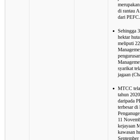
merupakan 
di rantau 
dari PEFC
Sehingga 3
hektar hut
meliputi 22
Management
pengurusan
Managemen
syarikat te
jagaan (Ch
MTCC telah
tahun 2020
daripada P
terbesar d
Penganuger
11 Novembe
kejayaan 
kawasan h
September 