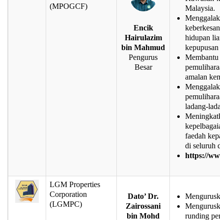
(MPOGCF)
Malaysia.
Menggalakk
keberkesan
Encik
hidupan li
Hairulazim
kepupusan 
bin Mahmud
Membantu N
Pengurus
pemulihara
Besar
amalan kem
Menggalakk
pemulihara
ladang-lad
Meningkatk
kepelbaga
faedah kep
di seluruh 
https://w
LGM Properties
Corporation
Dato’ Dr.
Mengurusk
(LGMPC)
Zairossani
Mengurusk
bin Mohd
runding pe