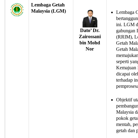
Lembaga Getah
Malaysia (LGM)
Lembaga G
bertanggun
ini. LGM d
Dato’ Dr.
gabungan I
Zairossani
(RRIM), L
bin Mohd
Getah Mal
Nor
Getah Mal
memajukan 
seperti yan
Kemajuan R
dicapai ol
terhadap i
pemprosesa
Objektif 
pembanguna
Malaysia d
pokok geta
mentah, pe
getah dan 