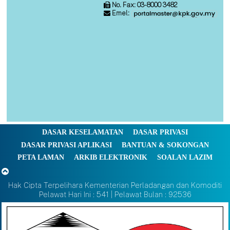
No. Fax: 03-8000 3482
Emel:
DASAR KESELAMATAN
DASAR PRIVASI
DASAR PRIVASI APLIKASI
BANTUAN & SOKONGAN
PETA LAMAN
ARKIB ELEKTRONIK
SOALAN LAZIM
Hak Cipta Terpelihara Kementerian Perladangan dan Komoditi
Pelawat Hari Ini : 541 | Pelawat Bulan : 92536