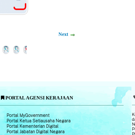
Next
PORTAL AGENSI KERAJAAN
K
Portal MyGovernment
d
Portal Ketua Setiausaha Negara
N
Portal Kementerian Digital
P
Portal Jabatan Digital Negara
P