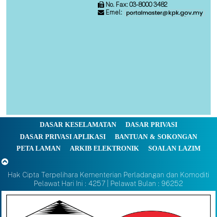
No. Fax: 03-8000 3482
Emel:
DASAR KESELAMATAN
DASAR PRIVASI
DASAR PRIVASI APLIKASI
BANTUAN & SOKONGAN
PETA LAMAN
ARKIB ELEKTRONIK
SOALAN LAZIM
Hak Cipta Terpelihara Kementerian Perladangan dan Komoditi
Pelawat Hari Ini : 4257 | Pelawat Bulan : 96252