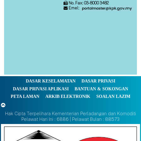
No. Fax: 03-8000 3482
Emel:
DASAR KESELAMATAN
DASAR PRIVASI
DASAR PRIVASI APLIKASI
BANTUAN & SOKONGAN
PETA LAMAN
ARKIB ELEKTRONIK
SOALAN LAZIM
Hak Cipta Terpelihara Kementerian Perladangan dan Komoditi
Pelawat Hari Ini : 6886 | Pelawat Bulan : 88573