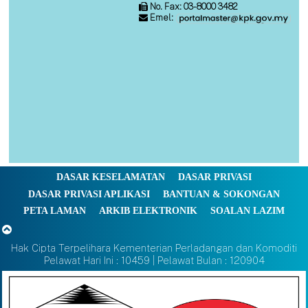
No. Fax: 03-8000 3482
Emel:
DASAR KESELAMATAN
DASAR PRIVASI
DASAR PRIVASI APLIKASI
BANTUAN & SOKONGAN
PETA LAMAN
ARKIB ELEKTRONIK
SOALAN LAZIM
Hak Cipta Terpelihara Kementerian Perladangan dan Komoditi
Pelawat Hari Ini : 10459 | Pelawat Bulan : 120904