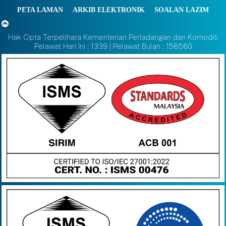
PETA LAMAN
ARKIB ELEKTRONIK
SOALAN LAZIM
Hak Cipta Terpelihara Kementerian Perladangan dan Komoditi
Pelawat Hari Ini : 1339 | Pelawat Bulan : 158560