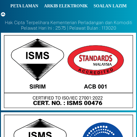
PETA LAMAN
ARKIB ELEKTRONIK
SOALAN LAZIM
Hak Cipta Terpelihara Kementerian Perladangan dan Komoditi
Pelawat Hari Ini : 2575 | Pelawat Bulan : 113020