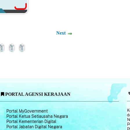
Next
PORTAL AGENSI KERAJAAN
K
Portal MyGovernment
d
Portal Ketua Setiausaha Negara
N
Portal Kementerian Digital
P
Portal Jabatan Digital Negara
P