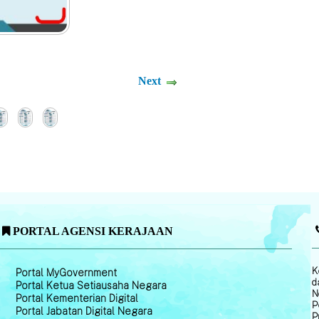
Next
PORTAL AGENSI KERAJAAN
K
Portal MyGovernment
d
Portal Ketua Setiausaha Negara
N
Portal Kementerian Digital
P
Portal Jabatan Digital Negara
P