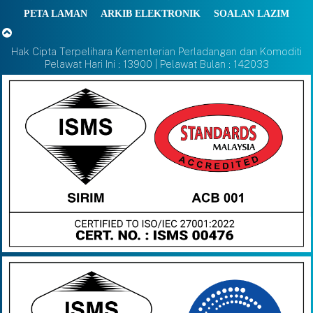
PETA LAMAN
ARKIB ELEKTRONIK
SOALAN LAZIM
Hak Cipta Terpelihara Kementerian Perladangan dan Komoditi
Pelawat Hari Ini : 13900 | Pelawat Bulan : 142033