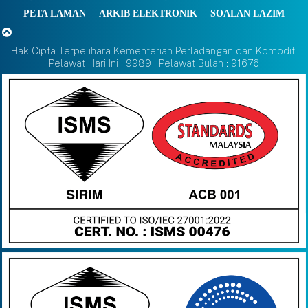
PETA LAMAN
ARKIB ELEKTRONIK
SOALAN LAZIM
Hak Cipta Terpelihara Kementerian Perladangan dan Komoditi
Pelawat Hari Ini : 9989 | Pelawat Bulan : 91676