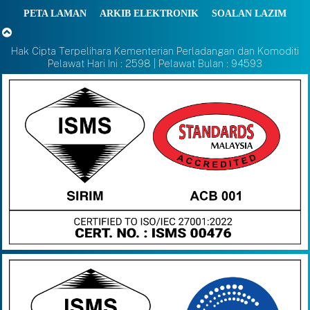
PETA LAMAN
ARKIB ELEKTRONIK
SOALAN LAZIM
Hak Cipta Terpelihara Kementerian Perladangan dan Komoditi
Pelawat Hari Ini : 2598 | Pelawat Bulan : 94593