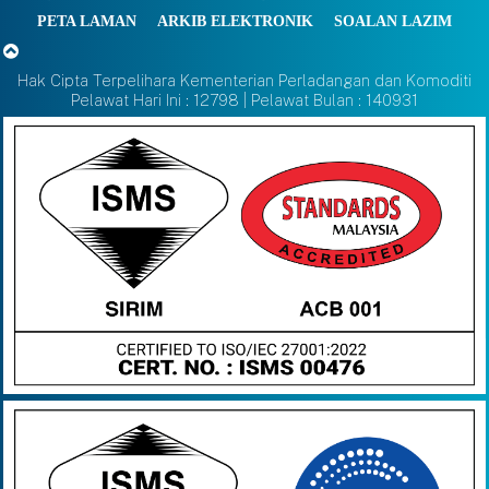
PETA LAMAN
ARKIB ELEKTRONIK
SOALAN LAZIM
Hak Cipta Terpelihara Kementerian Perladangan dan Komoditi
Pelawat Hari Ini : 12798 | Pelawat Bulan : 140931