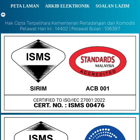
PETA LAMAN
ARKIB ELEKTRONIK
SOALAN LAZIM
Hak Cipta Terpelihara Kementerian Perladangan dan Komoditi
Pelawat Hari Ini : 14402 | Pelawat Bulan : 106397