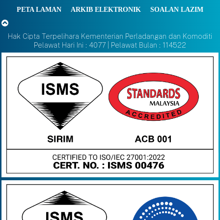
PETA LAMAN
ARKIB ELEKTRONIK
SOALAN LAZIM
Hak Cipta Terpelihara Kementerian Perladangan dan Komoditi
Pelawat Hari Ini : 4077 | Pelawat Bulan : 114522