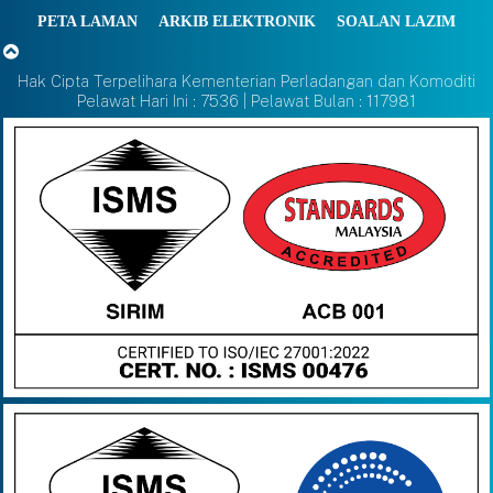
PETA LAMAN
ARKIB ELEKTRONIK
SOALAN LAZIM
Hak Cipta Terpelihara Kementerian Perladangan dan Komoditi
Pelawat Hari Ini : 7536 | Pelawat Bulan : 117981