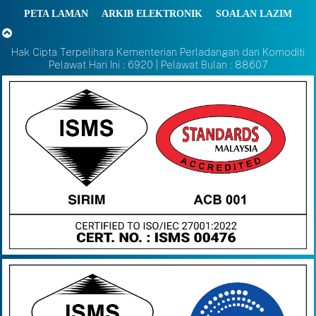
PETA LAMAN
ARKIB ELEKTRONIK
SOALAN LAZIM
Hak Cipta Terpelihara Kementerian Perladangan dan Komoditi
Pelawat Hari Ini : 6920 | Pelawat Bulan : 88607