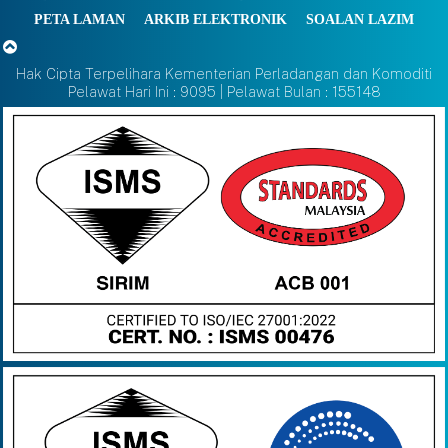
PETA LAMAN
ARKIB ELEKTRONIK
SOALAN LAZIM
Hak Cipta Terpelihara Kementerian Perladangan dan Komoditi
Pelawat Hari Ini : 9095 | Pelawat Bulan : 155148