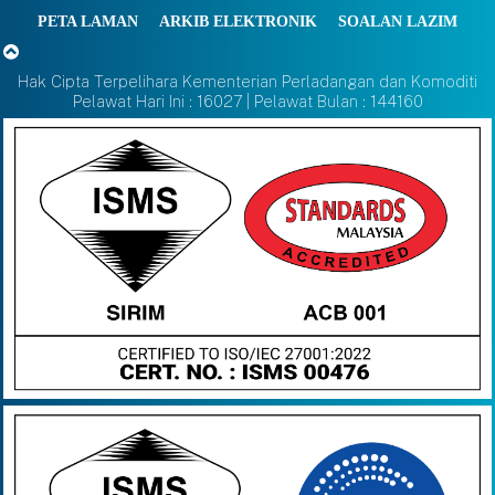
PETA LAMAN
ARKIB ELEKTRONIK
SOALAN LAZIM
Hak Cipta Terpelihara Kementerian Perladangan dan Komoditi
Pelawat Hari Ini : 16027 | Pelawat Bulan : 144160