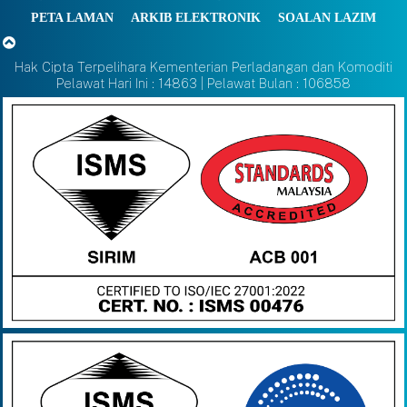
PETA LAMAN
ARKIB ELEKTRONIK
SOALAN LAZIM
Hak Cipta Terpelihara Kementerian Perladangan dan Komoditi
Pelawat Hari Ini : 14863 | Pelawat Bulan : 106858