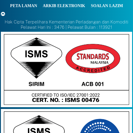
PETA LAMAN
ARKIB ELEKTRONIK
SOALAN LAZIM
Hak Cipta Terpelihara Kementerian Perladangan dan Komoditi
Pelawat Hari Ini : 3476 | Pelawat Bulan : 113921