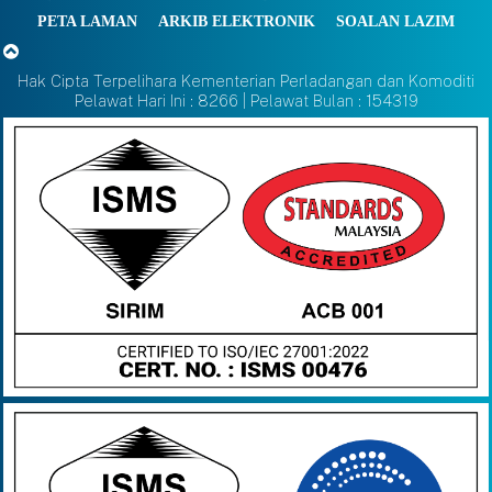
PETA LAMAN
ARKIB ELEKTRONIK
SOALAN LAZIM
Hak Cipta Terpelihara Kementerian Perladangan dan Komoditi
Pelawat Hari Ini : 8266 | Pelawat Bulan : 154319