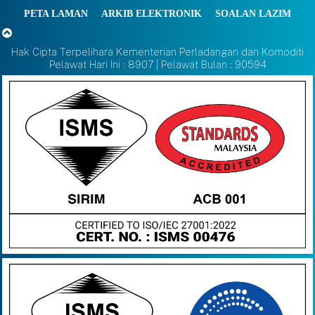
PETA LAMAN
ARKIB ELEKTRONIK
SOALAN LAZIM
Hak Cipta Terpelihara Kementerian Perladangan dan Komoditi
Pelawat Hari Ini : 8907 | Pelawat Bulan : 90594