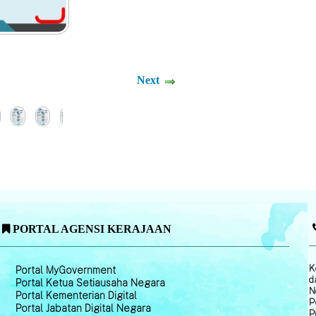
Next
PORTAL AGENSI KERAJAAN
K
Portal MyGovernment
d
Portal Ketua Setiausaha Negara
N
Portal Kementerian Digital
P
Portal Jabatan Digital Negara
P