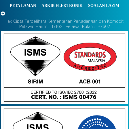
PETA LAMAN
ARKIB ELEKTRONIK
SOALAN LAZIM
Hak Cipta Terpelihara Kementerian Perladangan dan Komoditi
Pelawat Hari Ini : 17162 | Pelawat Bulan : 127607