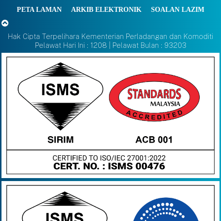
PETA LAMAN
ARKIB ELEKTRONIK
SOALAN LAZIM
Hak Cipta Terpelihara Kementerian Perladangan dan Komoditi
Pelawat Hari Ini : 1208 | Pelawat Bulan : 93203