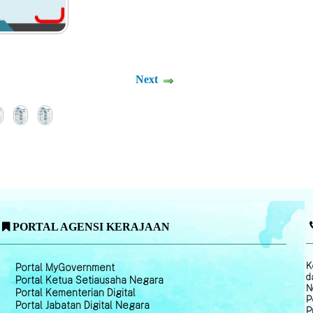
Next
PORTAL AGENSI KERAJAAN
K
Portal MyGovernment
d
Portal Ketua Setiausaha Negara
N
Portal Kementerian Digital
P
Portal Jabatan Digital Negara
P